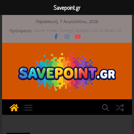
Savepoint.gr
Μετάβαση
Παρασκευή, 7 Αυγούστου, 2026
σε
Πρόσφατα:
Game Freak: Συνεχή updates για το Beast of
περιεχόμενο
Reincarnation μετά την ανάμεικτη υποδοχή
Μια φωτογραφική περιπέτεια συνεχίζεται στο
TOEM 2 για τις 29 Σεπτεμβρίου
Διασχίστε τους ουρανούς με το Wild Blue
Skies αυτό το φθινόπωρο
Διακοπές και παιχνίδι για όλη την οικογένεια!
Έρχεται 1η Σεπτεμβρίου το Crimson Moon