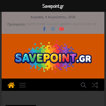
Savepoint.gr
Μετάβαση
Κυριακή, 9 Αυγούστου, 2026
σε
Πρόσφατα:
Game Freak: Συνεχή updates για το Beast of
περιεχόμενο
Reincarnation μετά την ανάμεικτη υποδοχή
Μια φωτογραφική περιπέτεια συνεχίζεται στο
TOEM 2 για τις 29 Σεπτεμβρίου
Διασχίστε τους ουρανούς με το Wild Blue
Skies αυτό το φθινόπωρο
Διακοπές και παιχνίδι για όλη την οικογένεια!
Έρχεται 1η Σεπτεμβρίου το Crimson Moon