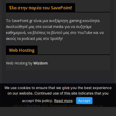
Έλα στην παρέα του SavePoint!
Το SavePoint.gr είναι μια ανεξάρτητη gaming κοινότητα.
Ακολούθησέ μας στα social media για να συζητάμε
καθημερινά, να βλέπεις τα βίντεό μας στο YouTube και να
ακούς τα podcast μας στο Spotify!
Web Hosting
Web Hosting by
Wizdom
We use cookies to ensure that we give you the best experience
on our website. Continued use of this site indicates that you
Πνευματικά Δικαιώματα © 2026
Savepoint.gr
. Τα πνευματικά
δικαιώματα προστατεύονται.
accept this policy.
Read more
.
Accept
Θέμα:
ColorMag
από ThemeGrill. Κατασκευασμένο με
WordPress
.