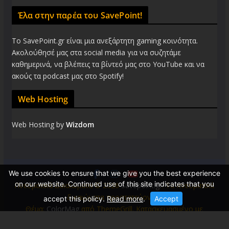
Έλα στην παρέα του SavePoint!
Το SavePoint.gr είναι μια ανεξάρτητη gaming κοινότητα.
Ακολούθησέ μας στα social media για να συζητάμε
καθημερινά, να βλέπεις τα βίντεό μας στο YouTube και να
ακούς τα podcast μας στο Spotify!
Web Hosting
Web Hosting by
Wizdom
We use cookies to ensure that we give you the best experience
on our website. Continued use of this site indicates that you
Πνευματικά Δικαιώματα © 2026
Savepoint.gr
. Τα πνευματικά
δικαιώματα προστατεύονται.
accept this policy.
Read more
.
Accept
Θέμα:
ColorMag
από ThemeGrill. Κατασκευασμένο με
WordPress
.