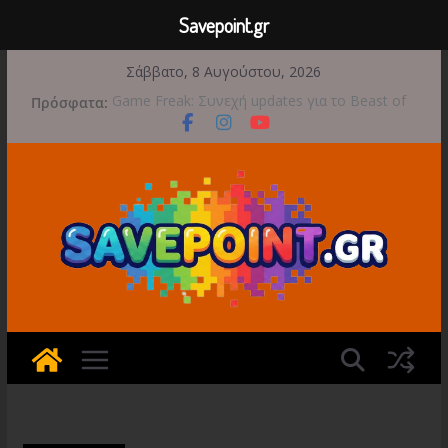
Savepoint.gr
Μετάβαση
Σάββατο, 8 Αυγούστου, 2026
σε
Πρόσφατα:
Game Freak: Συνεχή updates για το Beast of
περιεχόμενο
Reincarnation μετά την ανάμεικτη υποδοχή
Μια φωτογραφική περιπέτεια συνεχίζεται στο
TOEM 2 για τις 29 Σεπτεμβρίου
Διασχίστε τους ουρανούς με το Wild Blue
Skies αυτό το φθινόπωρο
Διακοπές και παιχνίδι για όλη την οικογένεια!
Έρχεται 1η Σεπτεμβρίου το Crimson Moon