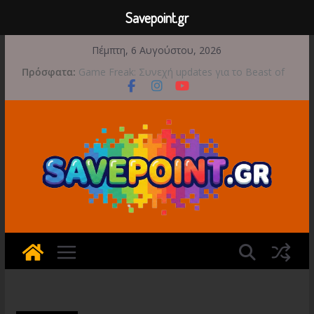
Savepoint.gr
Μετάβαση
Πέμπτη, 6 Αυγούστου, 2026
σε
Πρόσφατα:
Game Freak: Συνεχή updates για το Beast of
περιεχόμενο
Reincarnation μετά την ανάμεικτη υποδοχή
Μια φωτογραφική περιπέτεια συνεχίζεται στο
TOEM 2 για τις 29 Σεπτεμβρίου
Διασχίστε τους ουρανούς με το Wild Blue
Skies αυτό το φθινόπωρο
Διακοπές και παιχνίδι για όλη την οικογένεια!
Έρχεται 1η Σεπτεμβρίου το Crimson Moon