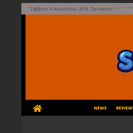
Μετάβαση
Πρόσφατα:
Game Fre
Σάββατο, 8 Αυγούστου, 2026
σε
μετά την
Μια φωτο
περιεχόμενο
τις 29 Σ
Διασχίστε
φθινόπω
Διακοπές 
Έρχεται 
NEWS
REVIEW