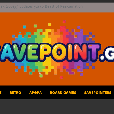
ak: Συνεχή updates για το Beast of Reincarnation
 ανάμεικτη υποδοχή
γραφική περιπέτεια συνεχίζεται στο TOEM 2 για
επτεμβρίου
 τους ουρανούς με το Wild Blue Skies αυτό το
ρο
και παιχνίδι για όλη την οικογένεια!
1η Σεπτεμβρίου το Crimson Moon
S
RETRO
ΆΡΘΡΑ
BOARD GAMES
SAVEPOINTERS