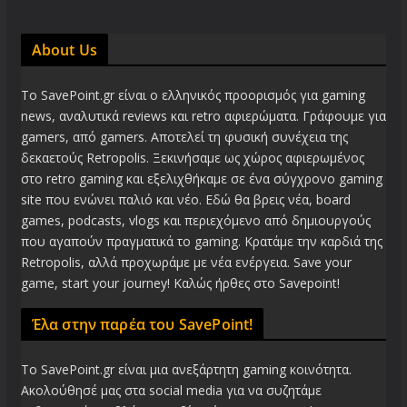
About Us
Το SavePoint.gr είναι ο ελληνικός προορισμός για gaming
news, αναλυτικά reviews και retro αφιερώματα. Γράφουμε για
gamers, από gamers. Αποτελεί τη φυσική συνέχεια της
δεκαετούς Retropolis. Ξεκινήσαμε ως χώρος αφιερωμένος
στο retro gaming και εξελιχθήκαμε σε ένα σύγχρονο gaming
site που ενώνει παλιό και νέο. Εδώ θα βρεις νέα, board
games, podcasts, vlogs και περιεχόμενο από δημιουργούς
που αγαπούν πραγματικά το gaming. Κρατάμε την καρδιά της
Retropolis, αλλά προχωράμε με νέα ενέργεια. Save your
game, start your journey! Καλώς ήρθες στο Savepoint!
Έλα στην παρέα του SavePoint!
Το SavePoint.gr είναι μια ανεξάρτητη gaming κοινότητα.
Ακολούθησέ μας στα social media για να συζητάμε