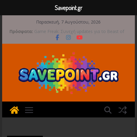
Savepoint.gr
Μετάβαση
Παρασκευή, 7 Αυγούστου, 2026
σε
Πρόσφατα:
Game Freak: Συνεχή updates για το Beast of
περιεχόμενο
Reincarnation μετά την ανάμεικτη υποδοχή
Μια φωτογραφική περιπέτεια συνεχίζεται στο
TOEM 2 για τις 29 Σεπτεμβρίου
Διασχίστε τους ουρανούς με το Wild Blue
Skies αυτό το φθινόπωρο
Διακοπές και παιχνίδι για όλη την οικογένεια!
Έρχεται 1η Σεπτεμβρίου το Crimson Moon