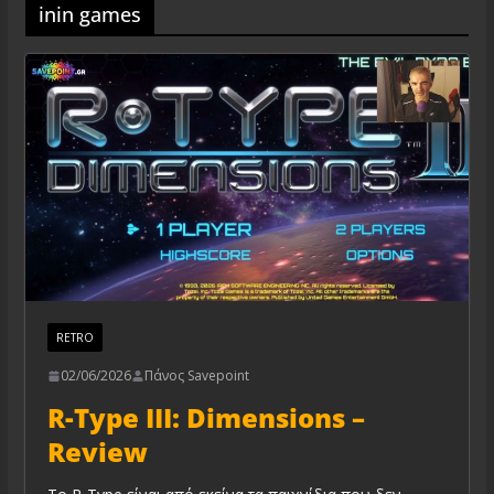
inin games
RETRO
02/06/2026
Πάνος Savepoint
R-Type III: Dimensions –
Review