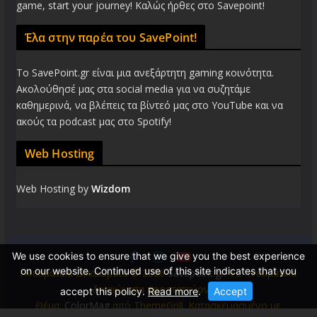
game, start your journey! Καλώς ήρθες στο Savepoint!
Έλα στην παρέα του SavePoint!
Το SavePoint.gr είναι μια ανεξάρτητη gaming κοινότητα.
Ακολούθησέ μας στα social media για να συζητάμε
καθημερινά, να βλέπεις τα βίντεό μας στο YouTube και να
ακούς τα podcast μας στο Spotify!
Web Hosting
Web Hosting by
Wizdom
We use cookies to ensure that we give you the best experience
on our website. Continued use of this site indicates that you
Πνευματικά Δικαιώματα © 2026
Savepoint.gr
. Τα πνευματικά
δικαιώματα προστατεύονται.
accept this policy.
Read more
.
Accept
Θέμα:
ColorMag
από ThemeGrill. Κατασκευασμένο με