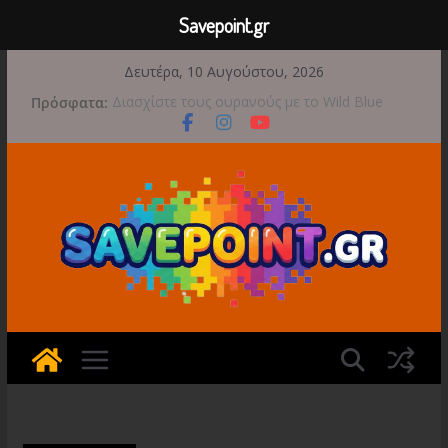
Savepoint.gr
Μετάβαση
Δευτέρα, 10 Αυγούστου, 2026
σε
Πρόσφατα:
Διασχίστε τους ουρανούς με το Wild Blue
περιεχόμενο
Skies αυτό το φθινόπωρο
Διαθέσιμο το 1998: The Toll Keeper Story
Νέο DLC για το REANIMAL
Φθινοπωρινό Point and Click το Moomin:
Midsummer Madness
Μια φωτογραφική περιπέτεια συνεχίζεται στο
TOEM 2 για τις 29 Σεπτεμβρίου