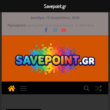
Savepoint.gr
Μετάβαση
Δευτέρα, 10 Αυγούστου, 2026
σε
Πρόσφατα:
Διασχίστε τους ουρανούς με το Wild Blue
περιεχόμενο
Skies αυτό το φθινόπωρο
Διαθέσιμο το 1998: The Toll Keeper Story
Νέο DLC για το REANIMAL
Φθινοπωρινό Point and Click το Moomin:
Midsummer Madness
Μια φωτογραφική περιπέτεια συνεχίζεται στο
TOEM 2 για τις 29 Σεπτεμβρίου