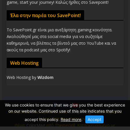
game, start your journey! Καλώς ήρθες στο Savepoint!
Έλα στην παρέα του SavePoint!
Το SavePoint.gr είναι μια ανεξάρτητη gaming κοινότητα.
Ακολούθησέ μας στα social media για να συζητάμε
καθημερινά, να βλέπεις τα βίντεό μας στο YouTube και να
ακούς τα podcast μας στο Spotify!
Web Hosting
Web Hosting by
Wizdom
We use cookies to ensure that we give you the best experience
on our website. Continued use of this site indicates that you
Πνευματικά Δικαιώματα © 2026
Savepoint.gr
. Τα πνευματικά
δικαιώματα προστατεύονται.
accept this policy.
Read more
.
Accept
Θέμα:
ColorMag
από ThemeGrill. Κατασκευασμένο με