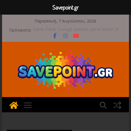
Savepoint.gr
Μετάβαση
Παρασκευή, 7 Αυγούστου, 2026
σε
Πρόσφατα:
Game Freak: Συνεχή updates για το Beast of
περιεχόμενο
Reincarnation μετά την ανάμεικτη υποδοχή
Μια φωτογραφική περιπέτεια συνεχίζεται στο
TOEM 2 για τις 29 Σεπτεμβρίου
Διασχίστε τους ουρανούς με το Wild Blue
Skies αυτό το φθινόπωρο
Διακοπές και παιχνίδι για όλη την οικογένεια!
Έρχεται 1η Σεπτεμβρίου το Crimson Moon