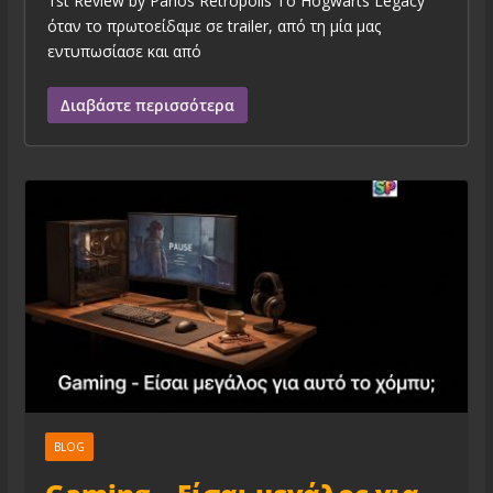
1st Review by Panos Retropolis To Hogwarts Legacy
όταν το πρωτοείδαμε σε trailer, από τη μία μας
εντυπωσίασε και από
Διαβάστε περισσότερα
BLOG