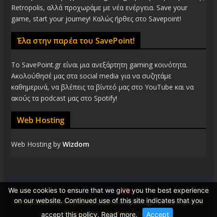
Retropolis, αλλά προχωράμε με νέα ενέργεια. Save your
game, start your journey! Καλώς ήρθες στο Savepoint!
Έλα στην παρέα του SavePoint!
Το SavePoint.gr είναι μια ανεξάρτητη gaming κοινότητα.
Ακολούθησέ μας στα social media για να συζητάμε
καθημερινά, να βλέπεις τα βίντεό μας στο YouTube και να
ακούς τα podcast μας στο Spotify!
Web Hosting
Web Hosting by
Wizdom
We use cookies to ensure that we give you the best experience
on our website. Continued use of this site indicates that you
Πνευματικά Δικαιώματα © 2026
Savepoint.gr
. Τα πνευματικά
δικαιώματα προστατεύονται.
accept this policy.
Read more
.
Accept