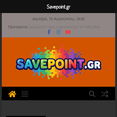
Savepoint.gr
Μετάβαση
Δευτέρα, 10 Αυγούστου, 2026
σε
Πρόσφατα:
Διασχίστε τους ουρανούς με το Wild Blue
περιεχόμενο
Skies αυτό το φθινόπωρο
Διαθέσιμο το 1998: The Toll Keeper Story
Νέο DLC για το REANIMAL
Φθινοπωρινό Point and Click το Moomin:
Midsummer Madness
Μια φωτογραφική περιπέτεια συνεχίζεται στο
TOEM 2 για τις 29 Σεπτεμβρίου