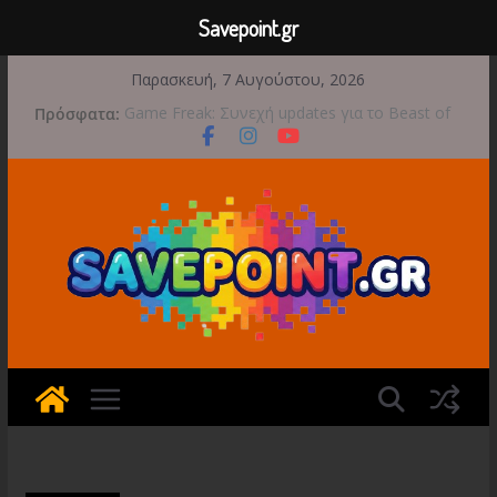
Savepoint.gr
Μετάβαση
Παρασκευή, 7 Αυγούστου, 2026
σε
Πρόσφατα:
Game Freak: Συνεχή updates για το Beast of
περιεχόμενο
Reincarnation μετά την ανάμεικτη υποδοχή
Μια φωτογραφική περιπέτεια συνεχίζεται στο
TOEM 2 για τις 29 Σεπτεμβρίου
Διασχίστε τους ουρανούς με το Wild Blue
Skies αυτό το φθινόπωρο
Διακοπές και παιχνίδι για όλη την οικογένεια!
Έρχεται 1η Σεπτεμβρίου το Crimson Moon