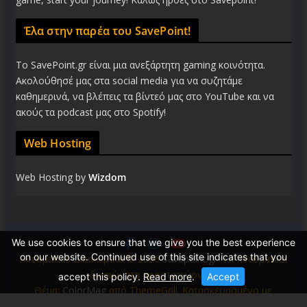
Έλα στην παρέα του SavePoint!
Το SavePoint.gr είναι μια ανεξάρτητη gaming κοινότητα.
Ακολούθησέ μας στα social media για να συζητάμε
καθημερινά, να βλέπεις τα βίντεό μας στο YouTube και να
ακούς τα podcast μας στο Spotify!
Web Hosting
Web Hosting by
Wizdom
We use cookies to ensure that we give you the best experience
on our website. Continued use of this site indicates that you
Πνευματικά Δικαιώματα © 2026
Savepoint.gr
. Τα πνευματικά
δικαιώματα προστατεύονται.
accept this policy.
Read more
.
Accept
Θέμα:
ColorMag
από ThemeGrill. Κατασκευασμένο με
WordPress
.