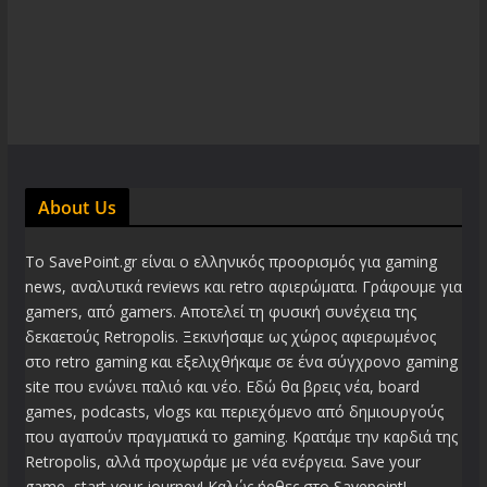
About Us
Το SavePoint.gr είναι ο ελληνικός προορισμός για gaming
news, αναλυτικά reviews και retro αφιερώματα. Γράφουμε για
gamers, από gamers. Αποτελεί τη φυσική συνέχεια της
δεκαετούς Retropolis. Ξεκινήσαμε ως χώρος αφιερωμένος
στο retro gaming και εξελιχθήκαμε σε ένα σύγχρονο gaming
site που ενώνει παλιό και νέο. Εδώ θα βρεις νέα, board
games, podcasts, vlogs και περιεχόμενο από δημιουργούς
που αγαπούν πραγματικά το gaming. Κρατάμε την καρδιά της
Retropolis, αλλά προχωράμε με νέα ενέργεια. Save your
game, start your journey! Καλώς ήρθες στο Savepoint!