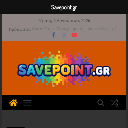
Savepoint.gr
Μετάβαση
Πέμπτη, 6 Αυγούστου, 2026
σε
Πρόσφατα:
Game Freak: Συνεχή updates για το Beast of
περιεχόμενο
Reincarnation μετά την ανάμεικτη υποδοχή
Μια φωτογραφική περιπέτεια συνεχίζεται στο
TOEM 2 για τις 29 Σεπτεμβρίου
Διασχίστε τους ουρανούς με το Wild Blue
Skies αυτό το φθινόπωρο
Διακοπές και παιχνίδι για όλη την οικογένεια!
Έρχεται 1η Σεπτεμβρίου το Crimson Moon