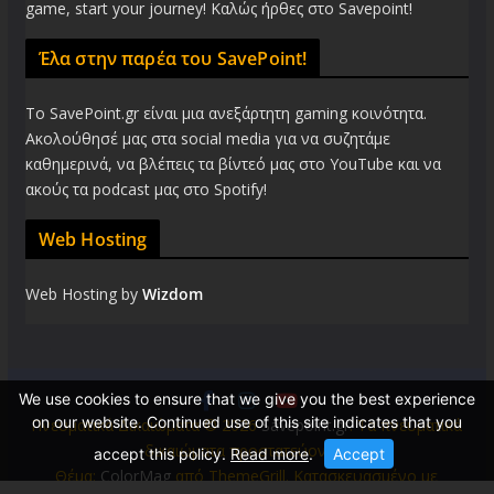
game, start your journey! Καλώς ήρθες στο Savepoint!
Έλα στην παρέα του SavePoint!
Το SavePoint.gr είναι μια ανεξάρτητη gaming κοινότητα.
Ακολούθησέ μας στα social media για να συζητάμε
καθημερινά, να βλέπεις τα βίντεό μας στο YouTube και να
ακούς τα podcast μας στο Spotify!
Web Hosting
Web Hosting by
Wizdom
We use cookies to ensure that we give you the best experience
on our website. Continued use of this site indicates that you
Πνευματικά Δικαιώματα © 2026
Savepoint.gr
. Τα πνευματικά
δικαιώματα προστατεύονται.
accept this policy.
Read more
.
Accept
Θέμα:
ColorMag
από ThemeGrill. Κατασκευασμένο με