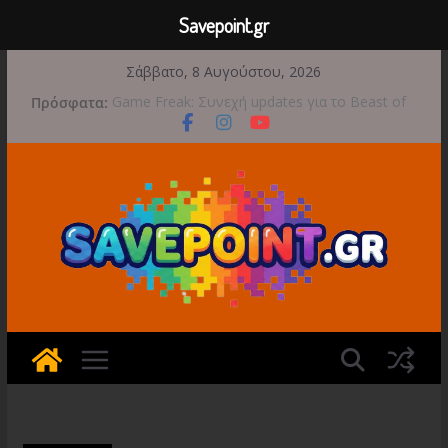
Savepoint.gr
Μετάβαση
Σάββατο, 8 Αυγούστου, 2026
σε
Πρόσφατα:
Game Freak: Συνεχή updates για το Beast of
περιεχόμενο
Reincarnation μετά την ανάμεικτη υποδοχή
Μια φωτογραφική περιπέτεια συνεχίζεται στο
TOEM 2 για τις 29 Σεπτεμβρίου
Διασχίστε τους ουρανούς με το Wild Blue
Skies αυτό το φθινόπωρο
Διακοπές και παιχνίδι για όλη την οικογένεια!
Έρχεται 1η Σεπτεμβρίου το Crimson Moon