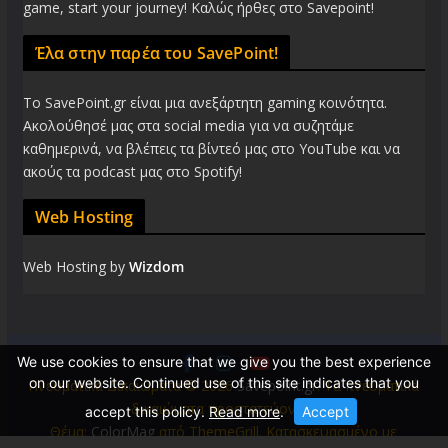
game, start your journey! Καλώς ήρθες στο Savepoint!
Έλα στην παρέα του SavePoint!
Το SavePoint.gr είναι μια ανεξάρτητη gaming κοινότητα.
Ακολούθησέ μας στα social media για να συζητάμε
καθημερινά, να βλέπεις τα βίντεό μας στο YouTube και να
ακούς τα podcast μας στο Spotify!
Web Hosting
Web Hosting by
Wizdom
We use cookies to ensure that we give you the best experience
on our website. Continued use of this site indicates that you
Πνευματικά Δικαιώματα © 2026
Savepoint.gr
. Τα πνευματικά
δικαιώματα προστατεύονται.
accept this policy.
Read more
.
Accept
Θέμα:
ColorMag
από ThemeGrill. Κατασκευασμένο με