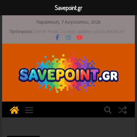
Savepoint.gr
Μετάβαση
Παρασκευή, 7 Αυγούστου, 2026
σε
Πρόσφατα:
Game Freak: Συνεχή updates για το Beast of
περιεχόμενο
Reincarnation μετά την ανάμεικτη υποδοχή
Μια φωτογραφική περιπέτεια συνεχίζεται στο
TOEM 2 για τις 29 Σεπτεμβρίου
Διασχίστε τους ουρανούς με το Wild Blue
Skies αυτό το φθινόπωρο
Διακοπές και παιχνίδι για όλη την οικογένεια!
Έρχεται 1η Σεπτεμβρίου το Crimson Moon