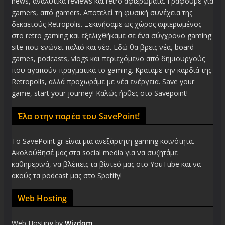
news, αναλυτικά reviews και retro αφιερώματα. Γράφουμε για
gamers, από gamers. Αποτελεί τη φυσική συνέχεια της
δεκαετούς Retropolis. Ξεκινήσαμε ως χώρος αφιερωμένος
στο retro gaming και εξελιχθήκαμε σε ένα σύγχρονο gaming
site που ενώνει παλιό και νέο. Εδώ θα βρεις νέα, board
games, podcasts, vlogs και περιεχόμενο από δημιουργούς
που αγαπούν πραγματικά το gaming. Κρατάμε την καρδιά της
Retropolis, αλλά προχωράμε με νέα ενέργεια. Save your
game, start your journey! Καλώς ήρθες στο Savepoint!
Έλα στην παρέα του SavePoint!
Το SavePoint.gr είναι μια ανεξάρτητη gaming κοινότητα.
Ακολούθησέ μας στα social media για να συζητάμε
καθημερινά, να βλέπεις τα βίντεό μας στο YouTube και να
ακούς τα podcast μας στο Spotify!
Web Hosting
Web Hosting by
Wizdom