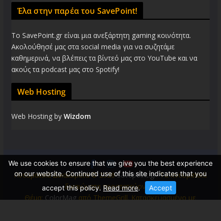
Έλα στην παρέα του SavePoint!
Το SavePoint.gr είναι μια ανεξάρτητη gaming κοινότητα.
Ακολούθησέ μας στα social media για να συζητάμε
καθημερινά, να βλέπεις τα βίντεό μας στο YouTube και να
ακούς τα podcast μας στο Spotify!
Web Hosting
Web Hosting by
Wizdom
We use cookies to ensure that we give you the best experience
on our website. Continued use of this site indicates that you
Πνευματικά Δικαιώματα © 2026
Savepoint.gr
. Τα πνευματικά
δικαιώματα προστατεύονται.
accept this policy.
Read more
.
Accept
Θέμα:
ColorMag
από ThemeGrill. Κατασκευασμένο με
WordPress
.