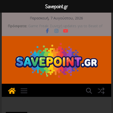
Savepoint.gr
Μετάβαση
Παρασκευή, 7 Αυγούστου, 2026
σε
Πρόσφατα:
Game Freak: Συνεχή updates για το Beast of
περιεχόμενο
Reincarnation μετά την ανάμεικτη υποδοχή
Μια φωτογραφική περιπέτεια συνεχίζεται στο
TOEM 2 για τις 29 Σεπτεμβρίου
Διασχίστε τους ουρανούς με το Wild Blue
Skies αυτό το φθινόπωρο
Διακοπές και παιχνίδι για όλη την οικογένεια!
Έρχεται 1η Σεπτεμβρίου το Crimson Moon