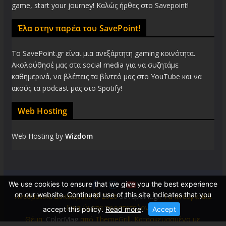
game, start your journey! Καλώς ήρθες στο Savepoint!
Έλα στην παρέα του SavePoint!
Το SavePoint.gr είναι μια ανεξάρτητη gaming κοινότητα.
Ακολούθησέ μας στα social media για να συζητάμε
καθημερινά, να βλέπεις τα βίντεό μας στο YouTube και να
ακούς τα podcast μας στο Spotify!
Web Hosting
Web Hosting by
Wizdom
We use cookies to ensure that we give you the best experience
on our website. Continued use of this site indicates that you
Πνευματικά Δικαιώματα © 2026
Savepoint.gr
. Τα πνευματικά
δικαιώματα προστατεύονται.
accept this policy.
Read more
.
Accept
Θέμα:
ColorMag
από ThemeGrill. Κατασκευασμένο με