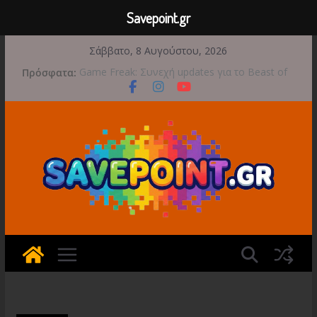
Savepoint.gr
Μετάβαση
Σάββατο, 8 Αυγούστου, 2026
σε
Πρόσφατα:
Game Freak: Συνεχή updates για το Beast of
περιεχόμενο
Reincarnation μετά την ανάμεικτη υποδοχή
Μια φωτογραφική περιπέτεια συνεχίζεται στο
TOEM 2 για τις 29 Σεπτεμβρίου
Διασχίστε τους ουρανούς με το Wild Blue
Skies αυτό το φθινόπωρο
Διακοπές και παιχνίδι για όλη την οικογένεια!
Έρχεται 1η Σεπτεμβρίου το Crimson Moon