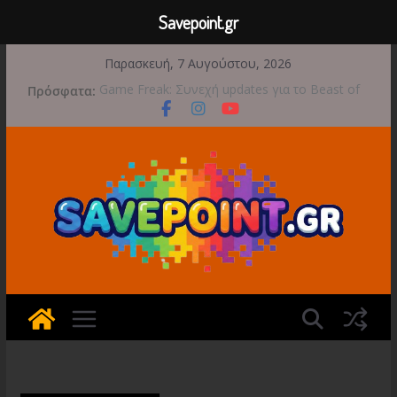
Savepoint.gr
Μετάβαση
Παρασκευή, 7 Αυγούστου, 2026
σε
Πρόσφατα:
Game Freak: Συνεχή updates για το Beast of
περιεχόμενο
Reincarnation μετά την ανάμεικτη υποδοχή
Μια φωτογραφική περιπέτεια συνεχίζεται στο
TOEM 2 για τις 29 Σεπτεμβρίου
Διασχίστε τους ουρανούς με το Wild Blue
Skies αυτό το φθινόπωρο
Διακοπές και παιχνίδι για όλη την οικογένεια!
Έρχεται 1η Σεπτεμβρίου το Crimson Moon