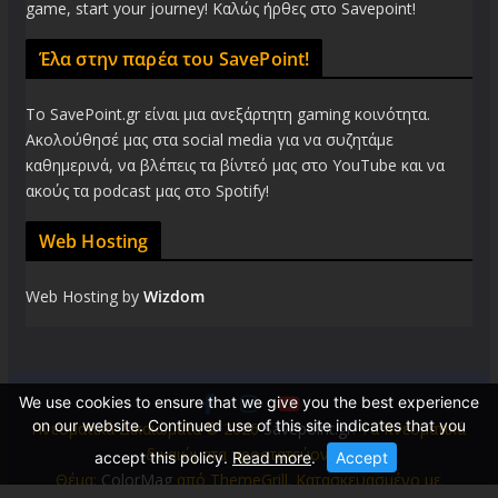
game, start your journey! Καλώς ήρθες στο Savepoint!
Έλα στην παρέα του SavePoint!
Το SavePoint.gr είναι μια ανεξάρτητη gaming κοινότητα.
Ακολούθησέ μας στα social media για να συζητάμε
καθημερινά, να βλέπεις τα βίντεό μας στο YouTube και να
ακούς τα podcast μας στο Spotify!
Web Hosting
Web Hosting by
Wizdom
We use cookies to ensure that we give you the best experience
on our website. Continued use of this site indicates that you
Πνευματικά Δικαιώματα © 2026
Savepoint.gr
. Τα πνευματικά
δικαιώματα προστατεύονται.
accept this policy.
Read more
.
Accept
Θέμα:
ColorMag
από ThemeGrill. Κατασκευασμένο με