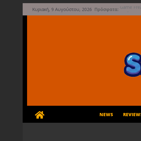
Μετάβαση
Πρόσφατα:
Game Frea
Κυριακή, 9 Αυγούστου, 2026
σε
μετά την 
Μια φωτογ
περιεχόμενο
τις 29 Σε
Διασχίστε
φθινόπω
Διακοπές κ
Έρχεται 1
NEWS
REVIEW