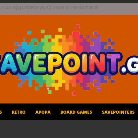
k: Συνεχή updates για το Beast of Reincarnation
ανάμεικτη υποδοχή
ραφική περιπέτεια συνεχίζεται στο TOEM 2 για
πτεμβρίου
 τους ουρανούς με το Wild Blue Skies αυτό το
ρο
αι παιχνίδι για όλη την οικογένεια!
η Σεπτεμβρίου το Crimson Moon
S
RETRO
ΆΡΘΡΑ
BOARD GAMES
SAVEPOINTERS